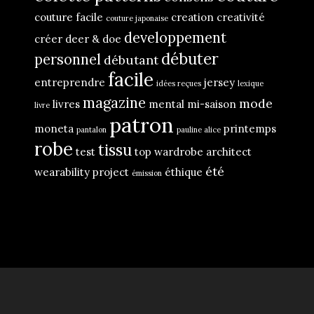
couture facile
creation
creativité
couture japonaise
developpement
créer
deer & doe
débuter
personnel
débutant
facile
entreprendre
jersey
idées reçues
lexique
magazine
mode
livres
mental
mi-saison
livre
patron
moneta
printemps
pantalon
pauline alice
robe
tissu
test
top
wardrobe architect
été
wearability project
éthique
émission