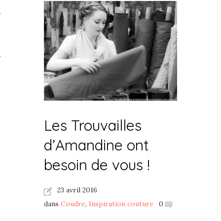
té
s
Beauté
 TV
Les Trouvailles
d’Amandine ont
besoin de vous !
23 avril 2016
dans
Coudre
,
Inspiration couture
0