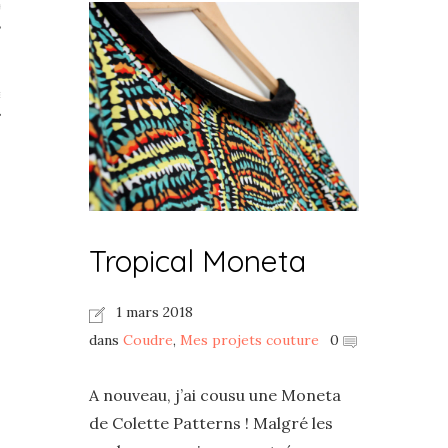
té
s
Beauté
 TV
Tropical Moneta
1 mars 2018
dans
Coudre
,
Mes projets couture
0
A nouveau, j’ai cousu une Moneta
de Colette Patterns ! Malgré les