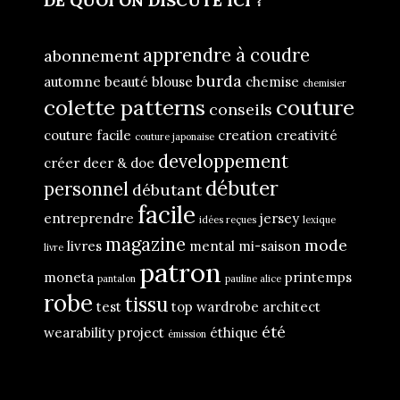
DE QUOI ON DISCUTE ICI ?
apprendre à coudre
abonnement
burda
automne
beauté
blouse
chemise
chemisier
colette patterns
couture
conseils
couture facile
creation
creativité
couture japonaise
developpement
créer
deer & doe
débuter
personnel
débutant
facile
entreprendre
jersey
idées reçues
lexique
magazine
mode
livres
mental
mi-saison
livre
patron
moneta
printemps
pantalon
pauline alice
robe
tissu
test
top
wardrobe architect
été
wearability project
éthique
émission