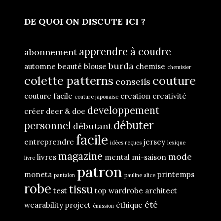
DE QUOI ON DISCUTE ICI ?
apprendre à coudre
abonnement
burda
automne
beauté
blouse
chemise
chemisier
colette patterns
couture
conseils
couture facile
creation
creativité
couture japonaise
developpement
créer
deer & doe
débuter
personnel
débutant
facile
entreprendre
jersey
idées reçues
lexique
magazine
mode
livres
mental
mi-saison
livre
patron
moneta
printemps
pantalon
pauline alice
robe
tissu
test
top
wardrobe architect
été
wearability project
éthique
émission