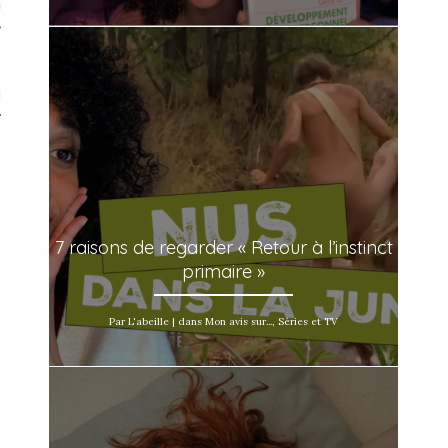
té
s
Beauté
 TV
7 raisons de regarder « Retour à l’instinct
primaire »
Par L'abeille | dans Mon avis sur..., Séries et TV