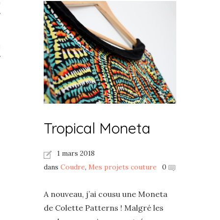
té
s
Beauté
 TV
Tropical Moneta
1 mars 2018
dans
Coudre
,
Mes projets couture
0
A nouveau, j’ai cousu une Moneta
de Colette Patterns ! Malgré les