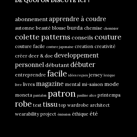
DE QUOI ON DISCUTE ICI ?
apprendre à coudre
abonnement
burda
automne
beauté
blouse
chemise
chemisier
colette patterns
couture
conseils
couture facile
creation
creativité
couture japonaise
developpement
créer
deer & doe
débuter
personnel
débutant
facile
entreprendre
jersey
idées reçues
lexique
magazine
mode
livres
mental
mi-saison
livre
patron
moneta
printemps
pantalon
pauline alice
robe
tissu
test
top
wardrobe architect
été
wearability project
éthique
émission