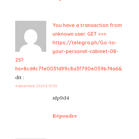
You have a transaction from
unknown user. GET >>>
https://telegra.ph/Go-to-
your-personal-cabinet-08-
25?
hs=8cd4c7fe0031d99c8a3f790e059b74a6&
dit :
4 décembre 2024 à 10:56
nlp9d4
Répondre