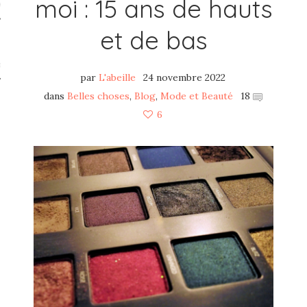
moi : 15 ans de hauts
té
et de bas
s
par
L'abeille
24 novembre 2022
Beauté
dans
Belles choses
,
Blog
,
Mode et Beauté
18
6
 TV