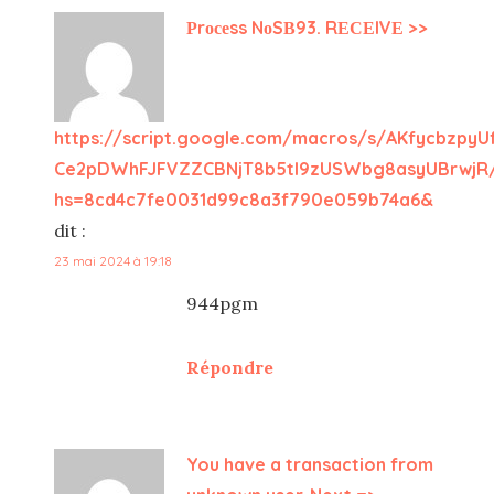
Рrосеss NоSВ93. RЕСЕIVЕ >>
https://script.google.com/macros/s/AKfycbzpy
Ce2pDWhFJFVZZCBNjT8b5tI9zUSWbg8asyUBrwjR
hs=8cd4c7fe0031d99c8a3f790e059b74a6&
dit :
23 mai 2024 à 19:18
944pgm
Répondre
You have a transaction from