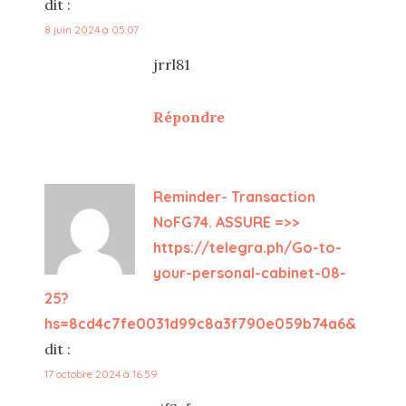
dit :
8 juin 2024 à 05:07
jrrl81
Répondre
Reminder- Transaction
NoFG74. ASSURE =>>
https://telegra.ph/Go-to-
your-personal-cabinet-08-
25?
hs=8cd4c7fe0031d99c8a3f790e059b74a6&
dit :
17 octobre 2024 à 16:59