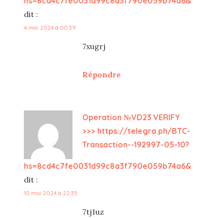
hs=8cd4c7fe0031d99c8a3f790e059b74a6&
dit :
4 mai 2024 à 00:39
7xugrj
Répondre
Operation №VD23 VERIFY
>>> https://telegra.ph/BTC-
Transaction--192997-05-10?
hs=8cd4c7fe0031d99c8a3f790e059b74a6&
dit :
10 mai 2024 à 22:35
7tj1uz