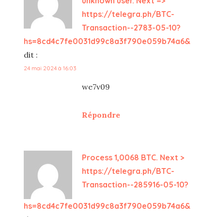
unknown user. Next =>
https://telegra.ph/BTC-
Transaction--2783-05-10?
hs=8cd4c7fe0031d99c8a3f790e059b74a6&
dit :
24 mai 2024 à 16:03
we7v09
Répondre
Process 1,0068 BTC. Next >
https://telegra.ph/BTC-
Transaction--285916-05-10?
hs=8cd4c7fe0031d99c8a3f790e059b74a6&