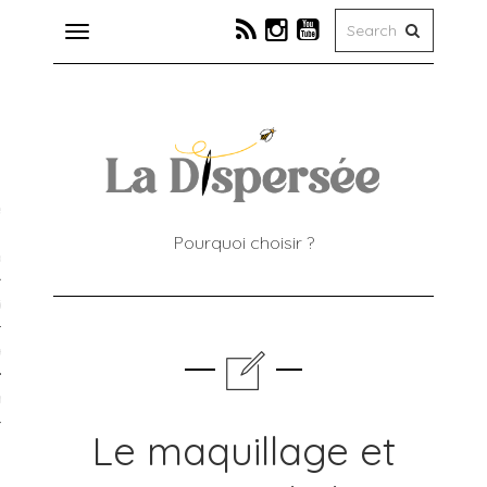
Toggle
navigation
er
tions
e
Pourquoi choisir ?
jets couture
tion couture
té
r
Le maquillage et