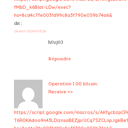
fMbD_k6Blat-LDw/exec?
hs=8cd4c7fe0031d99c8a3f790e059b74a6&
dit :
26 avril 2024 à 13:26
h0zj03
Répondre
Operation 1.00 bitсоin.
Receive =>
https://script.google.com/macros/s/AKfycbzpC
T6R0KAdoo9n43LDiznsaBEZjprUCq75ZCLnpJgkBe1