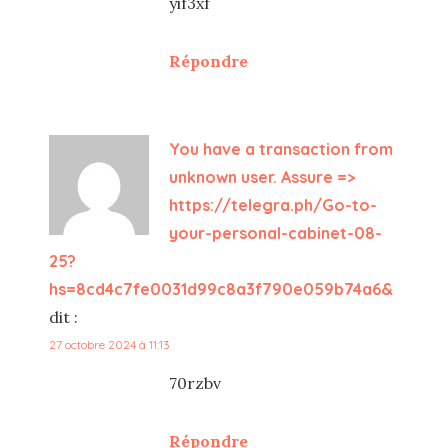
yif3xf
Répondre
You have a transaction from
unknown user. Assure =>
https://telegra.ph/Go-to-
your-personal-cabinet-08-
25?
hs=8cd4c7fe0031d99c8a3f790e059b74a6&
dit :
27 octobre 2024 à 11:13
70rzbv
Répondre